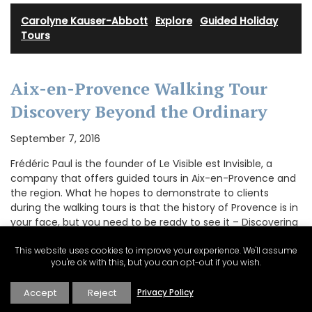
Carolyne Kauser-Abbott
·
Explore
·
Guided Holiday
Tours
Aix-en-Provence Walking Tour
Discovery Beyond the Ordinary
September 7, 2016
Frédéric Paul is the founder of Le Visible est Invisible, a
company that offers guided tours in Aix-en-Provence and
the region. What he hopes to demonstrate to clients
during the walking tours is that the history of Provence is in
your face, but you need to be ready to see it – Discovering
Invisible Aix-en-Provence. …
This website uses cookies to improve your experience. We'll assume
you're ok with this, but you can opt-out if you wish.
Accept
Reject
Privacy Policy
CONTINUE READING