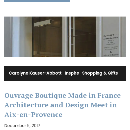
Carolyne Kauser-Abbott
·
Inspire
·
Shopping & Gifts
Ouvrage Boutique Made in France
Architecture and Design Meet in
Aix-en-Provence
December 5, 2017