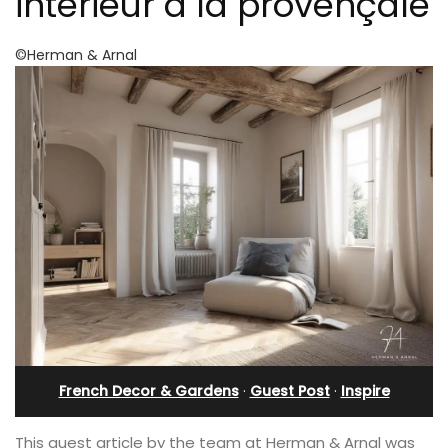
intérieur à la provençale
©Herman & Arnal
French Decor & Gardens
·
Guest Post
·
Inspire
This guest article by the team at Herman & Arnal was