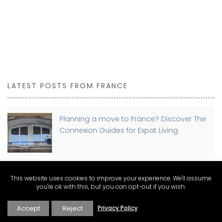
LATEST POSTS FROM FRANCE
Planning a move to France? Discover The
Connexion Guides for Expat Living
Buying a Home in France as a Foreigner:
This website uses cookies to improve your experience. We'll assume
you're ok with this, but you can opt-out if you wish.
Step-by-Step Guide
Accept
Reject
Privacy Policy